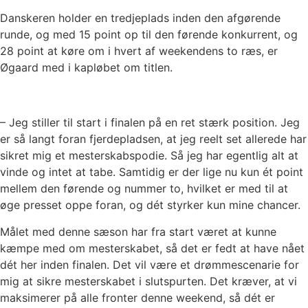
Danskeren holder en tredjeplads inden den afgørende
runde, og med 15 point op til den førende konkurrent, og
28 point at køre om i hvert af weekendens to ræs, er
Øgaard med i kapløbet om titlen.
– Jeg stiller til start i finalen på en ret stærk position. Jeg
er så langt foran fjerdepladsen, at jeg reelt set allerede har
sikret mig et mesterskabspodie. Så jeg har egentlig alt at
vinde og intet at tabe. Samtidig er der lige nu kun ét point
mellem den førende og nummer to, hvilket er med til at
øge presset oppe foran, og dét styrker kun mine chancer.
Målet med denne sæson har fra start været at kunne
kæmpe med om mesterskabet, så det er fedt at have nået
dét her inden finalen. Det vil være et drømmescenarie for
mig at sikre mesterskabet i slutspurten. Det kræver, at vi
maksimerer på alle fronter denne weekend, så dét er