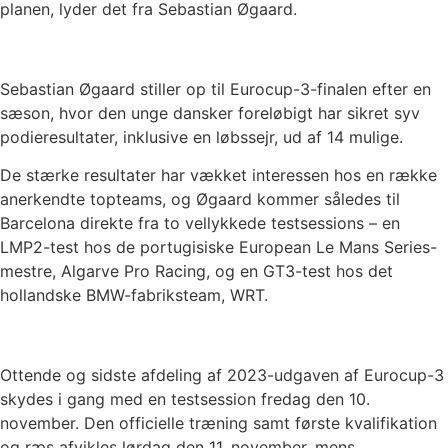
planen, lyder det fra Sebastian Øgaard.
Sebastian Øgaard stiller op til Eurocup-3-finalen efter en
sæson, hvor den unge dansker foreløbigt har sikret syv
podieresultater, inklusive en løbssejr, ud af 14 mulige.
De stærke resultater har vækket interessen hos en række
anerkendte topteams, og Øgaard kommer således til
Barcelona direkte fra to vellykkede testsessions – en
LMP2-test hos de portugisiske European Le Mans Series-
mestre, Algarve Pro Racing, og en GT3-test hos det
hollandske BMW-fabriksteam, WRT.
Ottende og sidste afdeling af 2023-udgaven af Eurocup-3
skydes i gang med en testsession fredag den 10.
november. Den officielle træning samt første kvalifikation
og ræs afvikles lørdag den 11. november, mens