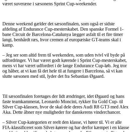
været suveræne i sæsonens Sprint Cup-weekender.
Denne weekend gælder det sæsonfinalen, som også er sidste
afdeling af Endurance Cup-mesterskabet. Den spanske Formel 1-
bane Circuit de Barcelona-Catalunya lægger asfalt til et fire timer
langt, benhårdt ræs, hvor cremen af europæiske GT-teams skal i
kamp.
– Jeg ser som altid frem til weekenden, som uden tvivl vil byde på
udfordringer. Vi har været godt kørende i Sprint Cup-mesterskabet,
mens vi har været udfordret i de lange Endurance Cup-løb. Jeg tror
og håber, at vi kan få det hele til at fungere i Barcelona, så vi kan
slutte sæsonen med stil, lyder det fra Sebastian Øgaard.
Til sæsonfinalen foretages der lidt ændringer, idet Øgaard og hans
faste teamkammerat, Leonardo Moncini, rykker fra Gold Cup- til
Silver Cup-klassen, hvor de skal dele deres Audi R8 GT3 med Alex
Aka. Dette åbner nye muligheder for danskerens vinderchancer.
– Silver Cup-kategorien er reelt den klasse, vi hører til. Vi er alle
FIA-klassificeret som Silver-kørere og har derfor kæmpet i en klasse